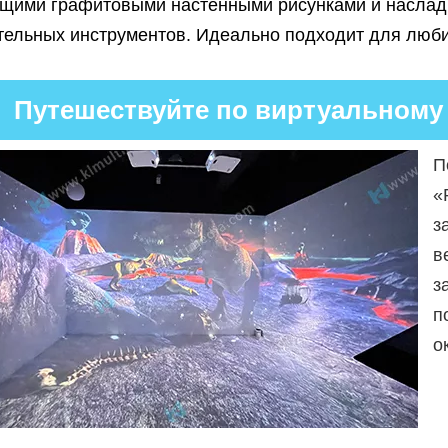
щими графитовыми настенными рисунками и наслад
тельных инструментов. Идеально подходит для люби
Путешествуйте по виртуальному
П
«
з
в
з
п
о