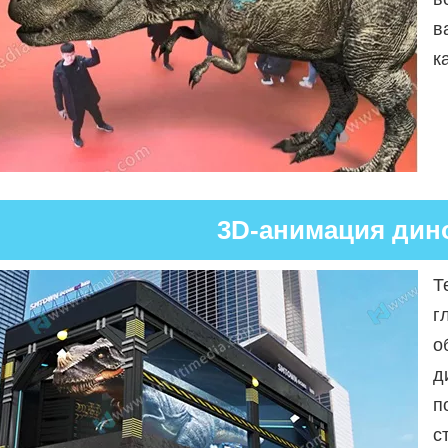
в
к
3D-анимация дин
Т
г
о
д
п
с