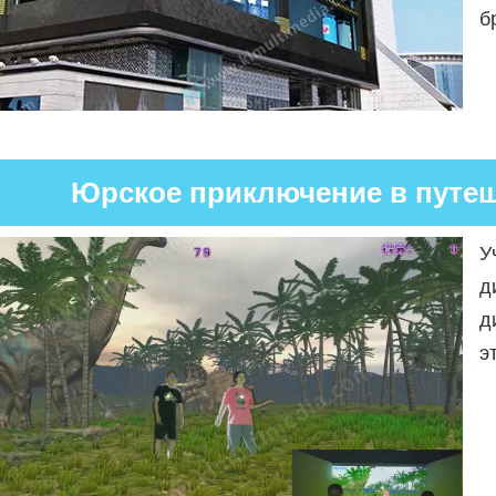
б
Юрское приключение в путе
У
д
д
э