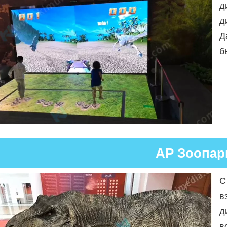
д
д
Д
б
АР Зоопар
С
в
д
в