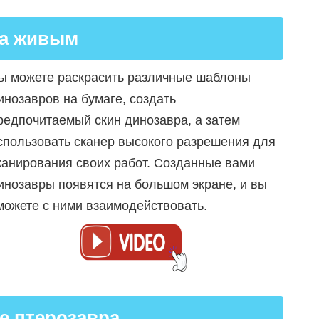
ра живым
ы можете раскрасить различные шаблоны
инозавров на бумаге, создать
редпочитаемый скин динозавра, а затем
спользовать сканер высокого разрешения для
канирования своих работ. Созданные вами
инозавры появятся на большом экране, и вы
можете с ними взаимодействовать.
е птерозавра