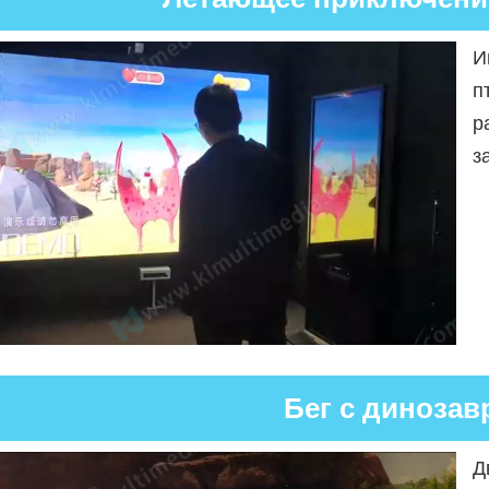
И
п
р
з
Бег с динозав
Д