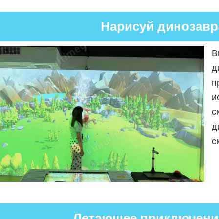
Нарисуй динозав
В
д
п
и
с
д
с
Летающее приключени