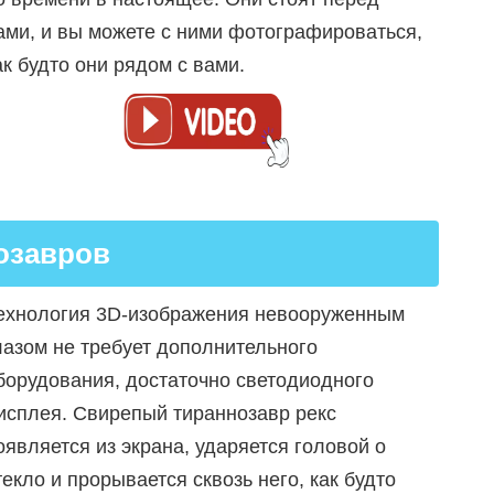
ами, и вы можете с ними фотографироваться,
ак будто они рядом с вами.
озавров
ехнология 3D-изображения невооруженным
лазом не требует дополнительного
борудования, достаточно светодиодного
исплея. Свирепый тираннозавр рекс
оявляется из экрана, ударяется головой о
текло и прорывается сквозь него, как будто