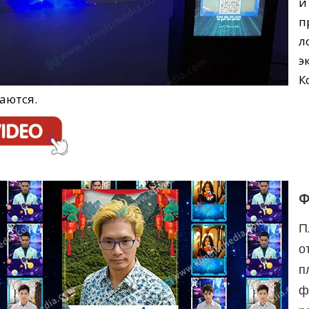
и
п
л
э
К
аются.
Ф
П
о
п
ф