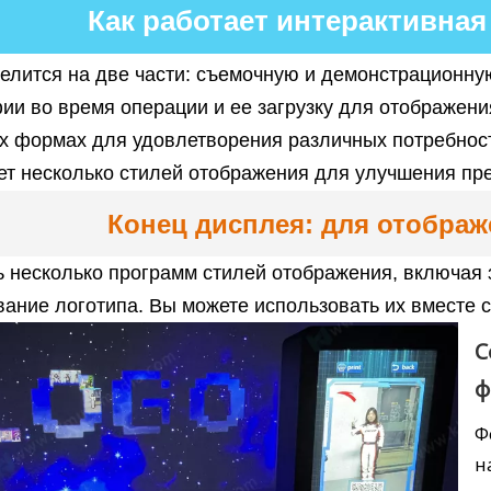
Как работает интерактивная
елится на две части: съемочную и демонстрационну
ии во время операции и ее загрузку для отображени
х формах для удовлетворения различных потребност
ет несколько стилей отображения для улучшения пр
Конец дисплея: для отобра
ь несколько программ стилей отображения, включая 
ание логотипа. Вы можете использовать их вместе 
С
ф
Ф
н