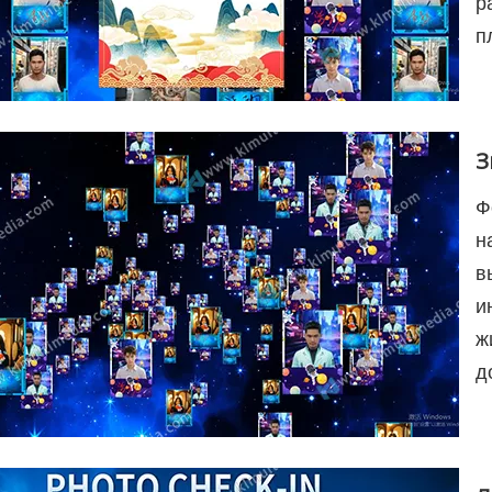
р
п
З
Ф
н
в
и
ж
д