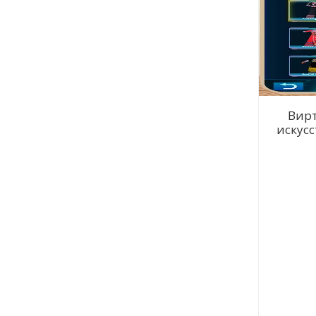
Вирт
искус