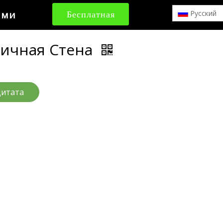
ами
Бесплатная
Pусский
цитата
аичная Стена
цитата