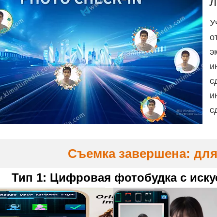
Л
У
о
э
и
с
и
с
Съемка завершена: дл
Тип 1: Цифровая фотобудка с иск