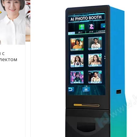
 с
лектом