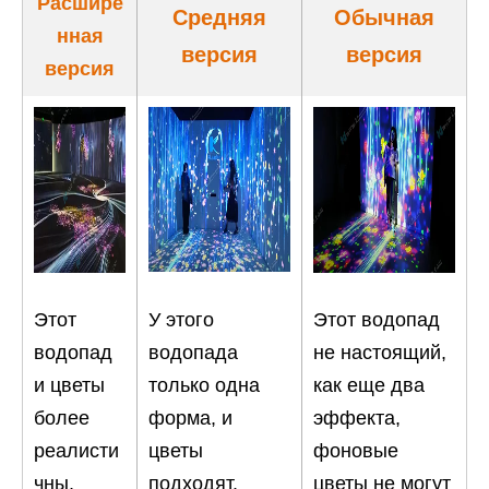
Расшире
Средняя
Обычная
нная
версия
версия
версия
Этот
У этого
Этот водопад
водопад
водопада
не настоящий,
и цветы
только одна
как еще два
более
форма, и
эффекта,
реалисти
цветы
фоновые
чны,
подходят.
цветы не могут