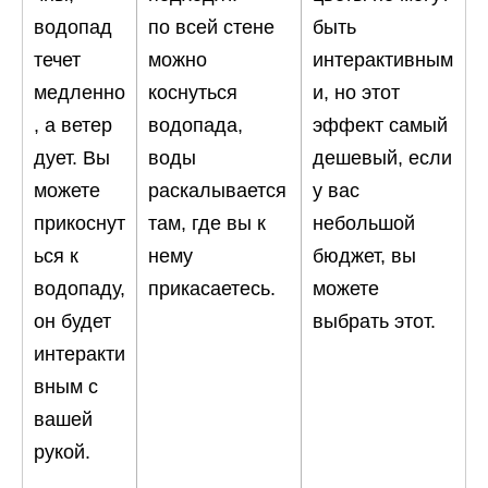
водопад
по всей стене
быть
течет
можно
интерактивным
медленно
коснуться
и, но этот
, а ветер
водопада,
эффект самый
дует. Вы
воды
дешевый, если
можете
раскалывается
у вас
прикоснут
там, где вы к
небольшой
ься к
нему
бюджет, вы
водопаду,
прикасаетесь.
можете
он будет
выбрать этот.
интеракти
вным с
вашей
рукой.