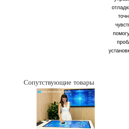
отладк
точн
чувст
помогу
проб
установ
Сопутствующие товары