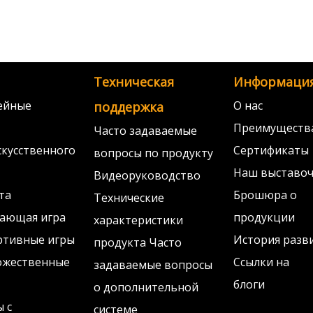
Техническая
Информаци
ейные
О нас
поддержка
Преимуществ
Часто задаваемые
скусственного
Сертификаты
вопросы по продукту
Наш выставоч
Видеоруководство
та
Брошюра о
Технические
чающая игра
продукции
характеристики
ртивные игры
История разв
продукта Часто
ожественные
Ссылки на
задаваемые вопросы
блоги
о дополнительной
 с
системе