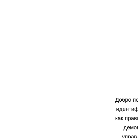
Добро п
идентиф
как прав
демон
управ