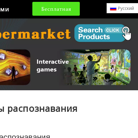
ами
Бесплатная
Pусский
цитата
ы распознавания
распознавания