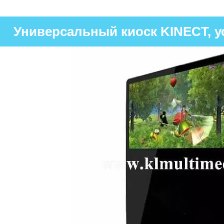
Универсальный киоск KINECT, ус