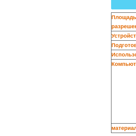
Площадь
разреше
Устройс
Подготов
Использ
Компьют
материал