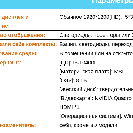
Параметр
 дисплея и
Обычное 1920*1200(HD), 5*
ние:
тво отображения:
Светодиоды, проекторы или
или себе комплекты:
Башня, светодиоды, переход
ование среды:
В помещении или на открыто
ер ОПС:
[ЦП]: I5-10400F
[Материнская плата]: MSI
[ОЗУ]: 8 ГБ
[Жесткий диск]: твердотель
[Видеокарта]: NVIDIA Quadro
HDMI *1
[Операционная система]: Wind
-заменитель:
себя, кроме 3D модели