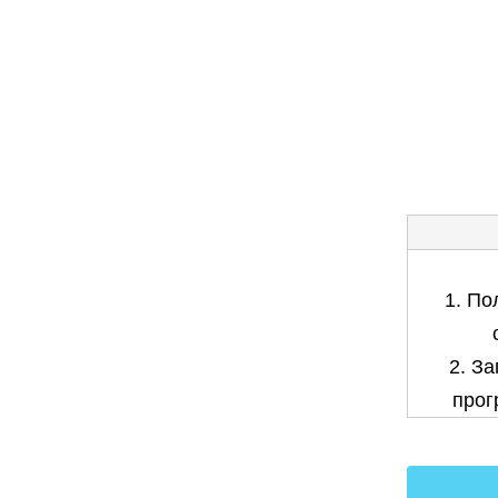
1. По
2. З
прог