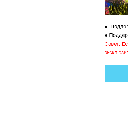
● Поддер
● Поддер
Совет: Е
эксклюзи