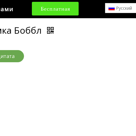
нами
Бесплатная
Pусский
цитата
мка Боббл
цитата