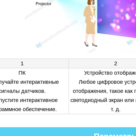
1
2
ПК
Устройство отображ
лучайте интерактивные
Любое цифровое устр
сигналы датчиков.
отображения, такое как 
апустите интерактивное
светодиодный экран или 
раммное обеспечение.
т. д.