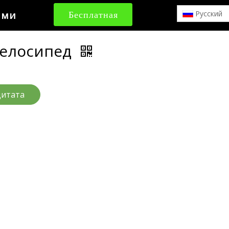
ами
Бесплатная
Pусский
цитата
велосипед
цитата