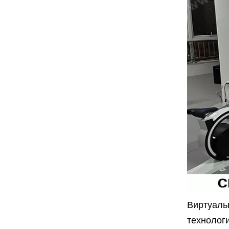
Виртуаль
технолог