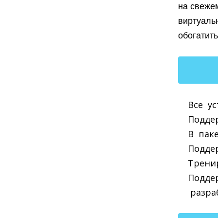
на свеже
виртуаль
обогатить
Все у
Подде
В пак
Подде
Тренир
Подде
разра