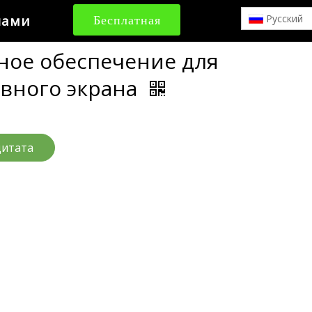
нами
Бесплатная
Pусский
цитата
ое обеспечение для
вного экрана
цитата