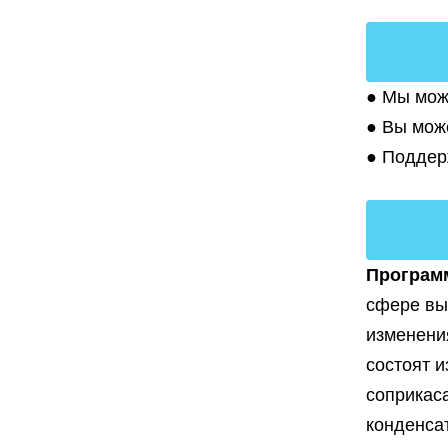
● Мы мож
● Вы мож
● Поддер
Программ
сфере вы
изменени
состоят 
соприкас
конденса