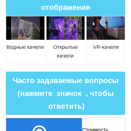
отображения
Водные качели
Открытые
VR-качели
качели
Часто задаваемые вопросы
(нажмите значок , чтобы
ответить)
Стоимость