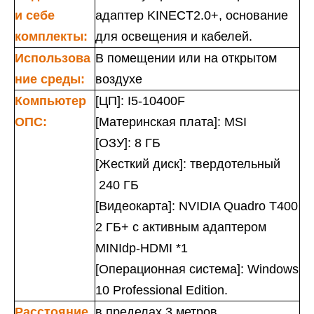
и себе
адаптер KINECT2.0+, основание
комплекты:
для освещения и кабелей.
Использова
В помещении или на открытом
ние среды:
воздухе
Компьютер
[ЦП]: I5-10400F
ОПС:
[Материнская плата]: MSI
[ОЗУ]: 8 ГБ
[Жесткий диск]: твердотельный
240 ГБ
[Видеокарта]: NVIDIA Quadro T400
2 ГБ+ с активным адаптером
MINIdp-HDMI *1
[Операционная система]: Windows
10 Professional Edition.
Расстояние
в пределах 3 метров