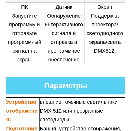
ПК
Датчик
Экран
Запустите
Обнаружение
Поддержка
программу и
интерактивного
проектора/
отправьте
сигнала и
светодиодного
программный
отправка в
экрана/света
сигнал на
программное
DMX512.
экран.
обеспечение
Параметры
Устройство
внешние точечные светильники
отображени
DMX 512 или прозрачные
я:
светодиоды
Подготовил
Башня, устройство отображения,