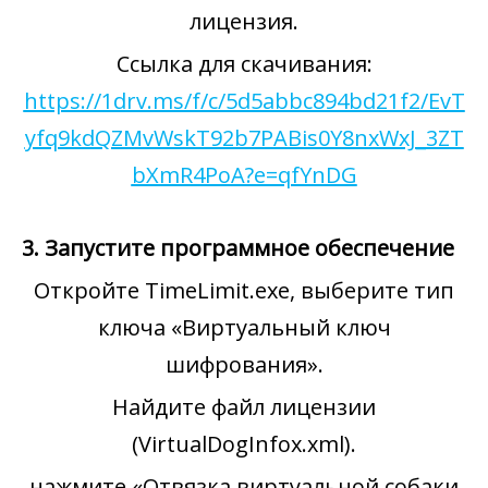
лицензия.
Ссылка для скачивания:
https://1drv.ms/f/c/5d5abbc894bd21f2/EvT
yfq9kdQZMvWskT92b7PABis0Y8nxWxJ_3ZT
bXmR4PoA?e=qfYnDG
3. Запустите программное обеспечение
Откройте TimeLimit.exe, выберите тип
ключа «Виртуальный ключ
шифрования».
Найдите файл лицензии
(VirtualDogInfox.xml).
нажмите «Отвязка виртуальной собаки