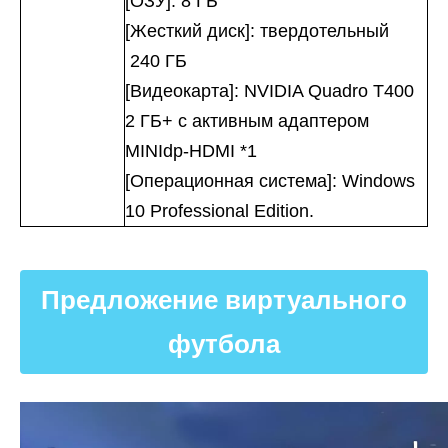
[ОЗУ]: 8 ГБ
[Жесткий диск]: твердотельный
240 ГБ
[Видеокарта]: NVIDIA Quadro T400
2 ГБ+ с активным адаптером
MINIdp-HDMI *1
[Операционная система]: Windows
10 Professional Edition.
Предложение виртуального
футбола