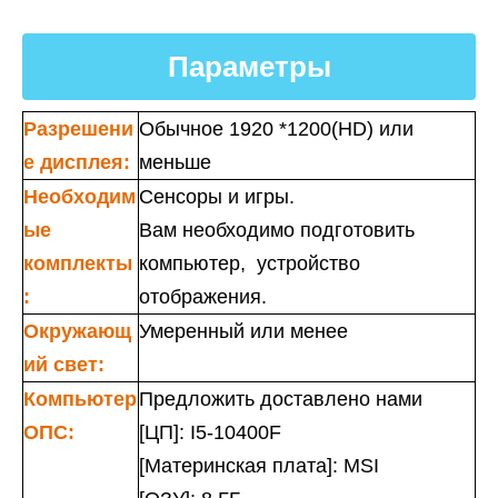
Параметры
Разрешени
Обычное 1920 *1200(HD) или
е дисплея:
меньше
Необходим
Сенсоры и игры.
ые
Вам необходимо подготовить
комплекты
компьютер, устройство
:
отображения.
Окружающ
Умеренный или менее
ий свет:
Компьютер
Предложить доставлено нами
ОПС:
[ЦП]: I5-10400F
[Материнская плата]: MSI