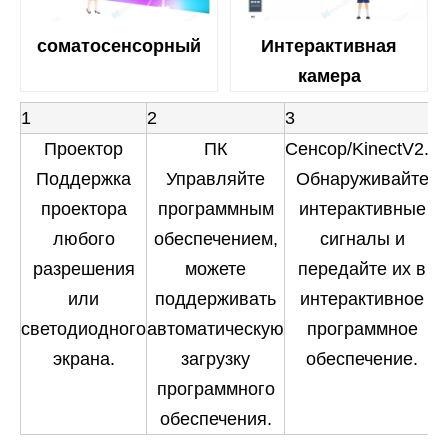
соматосенсорный
Интерактивная
камера
1
2
3
Проектор
ПК
Сенсор/KinectV2.0
Поддержка
Управляйте
Обнаруживайте
проектора
программным
интерактивные
любого
обеспечением,
сигналы и
разрешения
можете
передайте их в
или
поддерживать
интерактивное
светодиодного
автоматическую
программное
экрана.
загрузку
обеспечение.
программного
обеспечения.