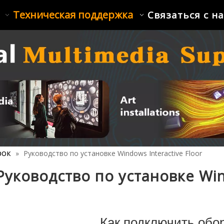
Техническая поддержка
Связаться с н
рок
»
Руководство по установке Windows Interactive Floor
Руководство по установке Wind
Как подключить обо