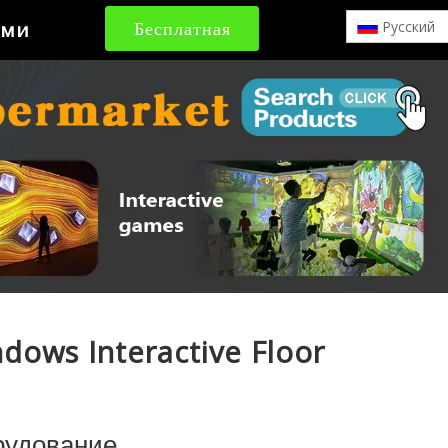
ами
Бесплатная
Pусский
цитата
ows Interactive Floor
рудование