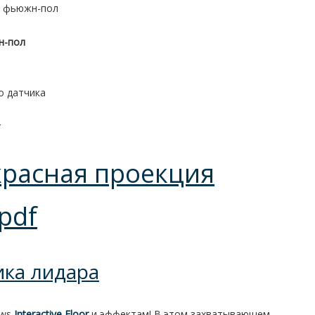
й фьюжн-пол
о датчика
расная проекция
pdf
ка лидара
ows
Interactive Floor
и эффектам! В этом захватывающем