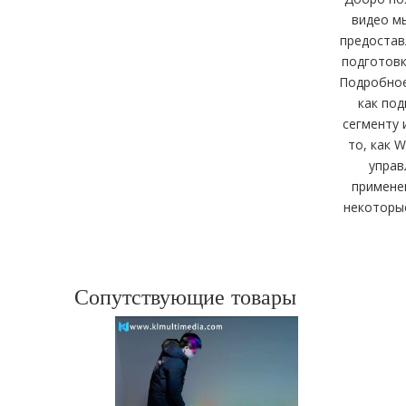
видео м
предостав
подготовк
Подробное 
как по
сегменту 
то, как 
управ
применен
некоторые
Сопутствующие товары