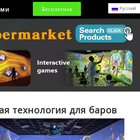
ами
Бесплатная
Pусский
цитата
ая технология для баров