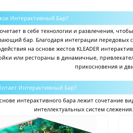
акое Интерактивный Бар?
очетает в себе технологии и развлечения, чтоб
вающий бар. Благодаря интеграции передовых 
действия на основе жестов KLEADER интеракт
ойки или рестораны в динамичные, привлекате
прикосновения и дв
ботает Интерактивный Бар?
основе интерактивного бара лежит сочетание в
интеллектуальных систем слежения. 