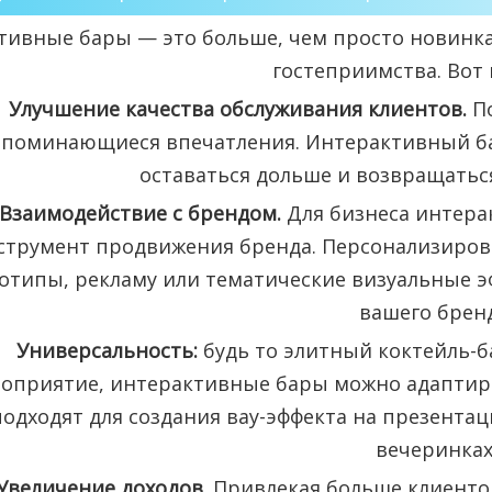
тивные бары — это больше, чем просто новинк
гостеприимства. Вот 
Улучшение качества обслуживания клиентов.
П
апоминающиеся впечатления. Интерактивный ба
оставаться дольше и возвращатьс
Взаимодействие с брендом.
Для бизнеса интер
струмент продвижения бренда. Персонализиро
отипы, рекламу или тематические визуальные 
вашего бренд
Универсальность:
будь то элитный коктейль-б
оприятие, интерактивные бары можно адаптиро
подходят для создания вау-эффекта на презентац
вечеринках
Увеличение доходов.
Привлекая больше клиенто