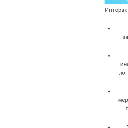
Интерак
з
ин
лог
мер