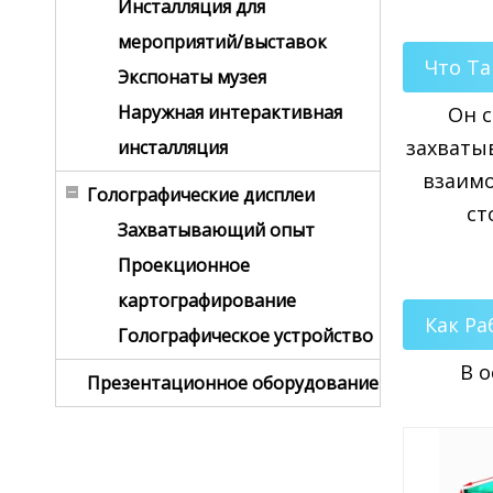
Инсталляция для
мероприятий/выставок
Что Т
Экспонаты музея
Наружная интерактивная
Он с
захваты
инсталляция
взаимо
Голографические дисплеи
ст
Захватывающий опыт
Проекционное
картографирование
Как Ра
Голографическое устройство
В 
Презентационное оборудование